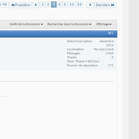
ur 95
1
2
3
4
5
13
53
...
Première
Dernière
Outils de la discussion
Rechercher dans la discussion
Affichage
#21
Date d'inscription
décembre
2012
Localisation
No man's land
Messages
5 065
Thanks
0
Total, Thanks 9 803 fois
Pouvoir de réputation
171