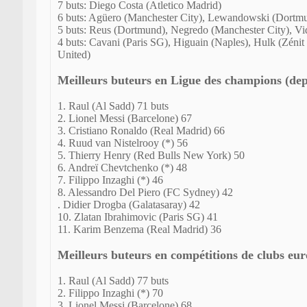
7 buts: Diego Costa (Atletico Madrid)
6 buts: Agüero (Manchester City), Lewandowski (Dortm
5 buts: Reus (Dortmund), Negredo (Manchester City), Vi
4 buts: Cavani (Paris SG), Higuain (Naples), Hulk (Zéni
United)
Meilleurs buteurs en Ligue des champions (depu
1. Raul (Al Sadd) 71 buts
2. Lionel Messi (Barcelone) 67
3. Cristiano Ronaldo (Real Madrid) 66
4. Ruud van Nistelrooy (*) 56
5. Thierry Henry (Red Bulls New York) 50
6. Andreï Chevtchenko (*) 48
7. Filippo Inzaghi (*) 46
8. Alessandro Del Piero (FC Sydney) 42
. Didier Drogba (Galatasaray) 42
10. Zlatan Ibrahimovic (Paris SG) 41
11. Karim Benzema (Real Madrid) 36
Meilleurs buteurs en compétitions de clubs eu
1. Raul (Al Sadd) 77 buts
2. Filippo Inzaghi (*) 70
3. Lionel Messi (Barcelone) 68