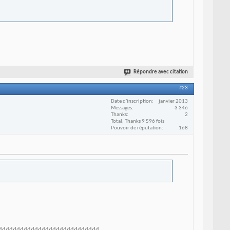
Répondre avec citation
#23
Date d'inscription
janvier 2013
Messages
3 346
Thanks
2
Total, Thanks 9 596 fois
Pouvoir de réputation
168
iiiiiidddddddddddddddddddddddddddd