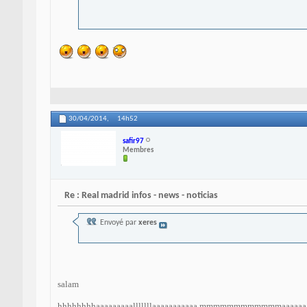
30/04/2014,
14h52
safir97
Membres
Re : Real madrid infos - news - noticias
Envoyé par
xeres
salam
hhhhhhhhaaaaaaaaalllllllaaaaaaaaaaa mmmmmmmmmmmmaaaaaaaaaaaaaaaa