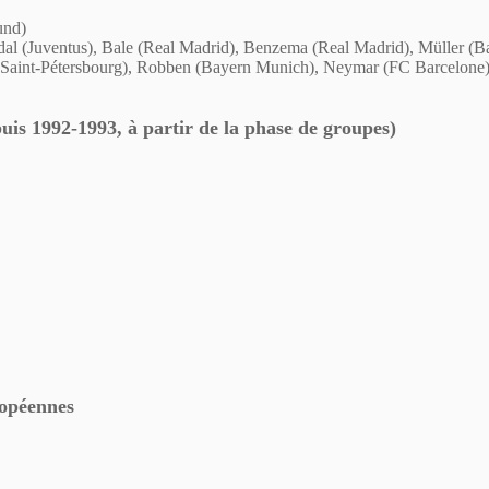
und)
dal (Juventus), Bale (Real Madrid), Benzema (Real Madrid), Müller (
t Saint-Pétersbourg), Robben (Bayern Munich), Neymar (FC Barcelone),
is 1992-1993, à partir de la phase de groupes)
ropéennes