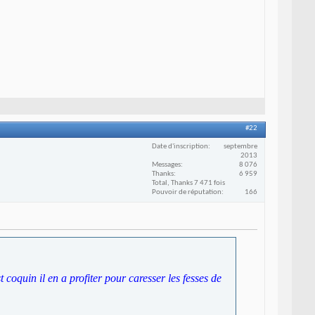
#22
Date d'inscription
septembre
2013
Messages
8 076
Thanks
6 959
Total, Thanks 7 471 fois
Pouvoir de réputation
166
coquin il en a profiter pour caresser les fesses de