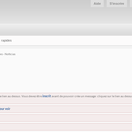
Aide
S'inscrire
 rapides
s - Noticias
e lien au dessus. Vous devez être
inscrit
avant de pouvoir crée un message: cliquez sur le lien au dess
our voir