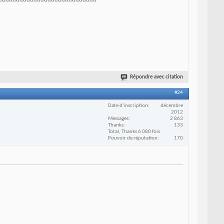
Répondre avec citation
#24
Date d'inscription
décembre
2012
Messages
2 863
Thanks
133
Total, Thanks 6 080 fois
Pouvoir de réputation
170