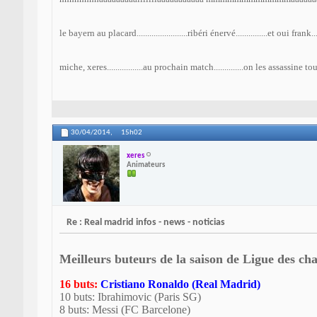
le bayern au placard........................ribéri énervé...............et oui f
miche, xeres.................au prochain match..............on les assassine tous
30/04/2014,
15h02
xeres
Animateurs
Re : Real madrid infos - news - noticias
Meilleurs buteurs de la saison de
Ligue des ch
16 buts:
Cristiano Ronaldo (Real Madrid)
10 buts: Ibrahimovic (Paris SG)
8 buts: Messi (FC Barcelone)