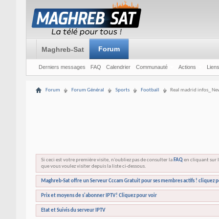
Forum
Maghreb-Sat
Derniers messages
FAQ
Calendrier
Communauté
Actions
Liens
Forum
Forum Général
Sports
Football
Real madrid infos_ New
Si ceci est votre première visite, n'oubliez pas de consulter la
FAQ
en cliquant sur l
que vous voulez visiter depuis la liste ci-dessous.
Maghreb-Sat offre un Serveur Cccam Gratuit pour ses membres actifs ! cliquez p
Prix et moyens de s'abonner IPTV! Cliquez pour voir
Etat et Suivis du serveur IPTV