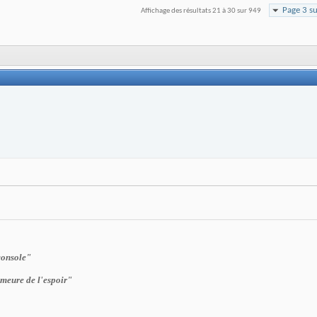
Page 3 s
Affichage des résultats 21 à 30 sur 949
console"
demeure de l'espoir"