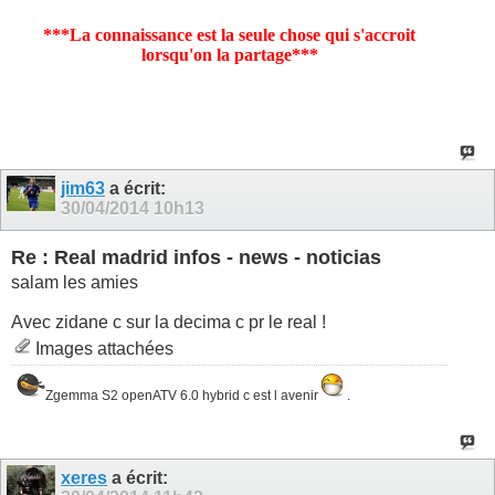
***La connaissance est la seule chose qui s'accroit
lorsqu'on la partage***
jim63
a écrit:
30/04/2014
10h13
Re : Real madrid infos - news - noticias
salam les amies
Avec zidane c sur la decima c pr le real !
Images attachées
Zgemma S2 openATV 6.0 hybrid c est l avenir
.
xeres
a écrit: