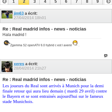
1
2
3
4
5
6
7
8
9
10
11
12
13
14
15
16
17
18
jim63
a écrit:
27/04/2014
18h01
Re : Real madrid infos - news - noticias
Hala madrid !
Zgemma S2 openATV 6.0 hybrid c est l avenir
.
xeres
a écrit:
28/04/2014
21h27
Re : Real madrid infos - news - noticias
Les joueurs du Real sont arrivés à Munich pour la demi
finale retour qui aura lieu demain ( mardi 29 avril) contre
le Bayern et se sont entrainés aujourd'hui sur le fameux
stade Munichois.