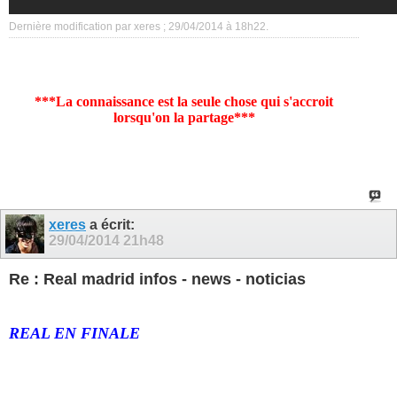
Dernière modification par xeres ; 29/04/2014 à
18h22
.
***La connaissance est la seule chose qui s'accroit
lorsqu'on la partage***
xeres
a écrit:
29/04/2014
21h48
Re : Real madrid infos - news - noticias
REAL EN FINALE