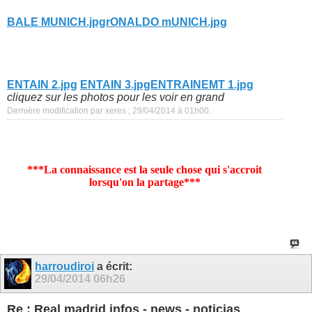
BALE MUNICH.jpg
rONALDO mUNICH.jpg
ENTAIN 2.jpg
ENTAIN 3.jpg
ENTRAINEMT 1.jpg
cliquez sur les photos pour les voir en grand
Dernière modification par xeres ; 29/04/2014 à
01h00
.
***La connaissance est la seule chose qui s'accroit
lorsqu'on la partage***
harroudiroi
a écrit:
29/04/2014
06h26
Re : Real madrid infos - news - noticias