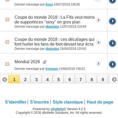
Dernier message par
Enzo
16/07/2018
19h30
Coupe du monde 2018 : La Fifa veut moins
0
de supportrices "sexy" en gros plan
Dernier message par
djamalos
12/07/2018
22h48
Coupe du monde 2018 : ces décalages qui
0
font hurler les fans de foot devant leur écra
Dernier message par
djamalos
19/06/2018
11h50
Mondial 2026
2
Dernier message par
ironman
13/06/2018
19h32
1
2
3
4
5
6
7
8
9
10
11
12
13
14
15
16
17
S'identifier
S'inscrire
Style classique
Haut de page
Powered by
vBulletin®
Version 4.2.5
Copyright © 2026 vBulletin Solutions, Inc. All rights reserved.
.