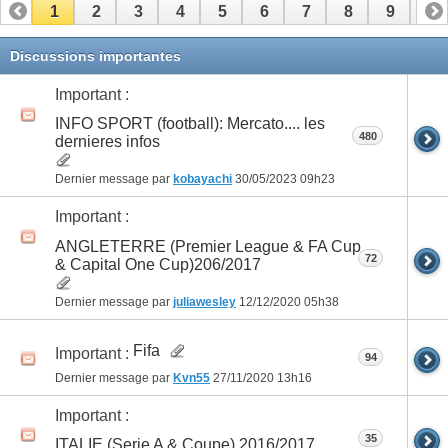
1
2
3
4
5
6
7
8
9
10
11
12
13
14
15
16
17
Discussions importantes
Important :
INFO SPORT (football): Mercato.... les
480
dernieres infos
Dernier message par
kobayachi
30/05/2023
09h23
Important :
ANGLETERRE (Premier League & FA Cup
72
& Capital One Cup)206/2017
Dernier message par
juliawesley
12/12/2020
05h38
Fifa
Important :
94
Dernier message par
Kvn55
27/11/2020
13h16
Important :
35
ITALIE (Serie A & Coupe) 2016/2017