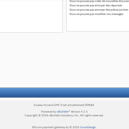
Vous
ne pouvez pas
créer de nouvelles discuss
Vous
ne pouvez pas
envoyer des réponses
Vous
ne pouvez pas
envoyer des pièces jointes
Vous
ne pouvez pas
modifier vos messages
Fuseau horaire GMT. Il est actuellement
07h24
.
Powered by
vBulletin®
Version 4.2.5
Copyright © 2026 vBulletin Solutions, Inc. All rights reserved.
.
Bitcoin payment gateway by © 2026
JoranDesign
.