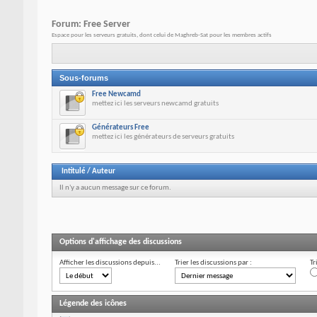
Forum:
Free Server
Espace pour les serveurs gratuits, dont celui de Maghreb-Sat pour les membres actifs
Sous-forums
Free Newcamd
mettez ici les serveurs newcamd gratuits
Générateurs Free
mettez ici les générateurs de serveurs gratuits
Intitulé
/
Auteur
Il n'y a aucun message sur ce forum.
Options d'affichage des discussions
Afficher les discussions depuis...
Trier les discussions par :
Tr
Légende des icônes