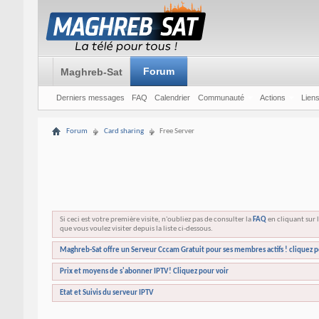
Forum
Maghreb-Sat
Derniers messages
FAQ
Calendrier
Communauté
Actions
Liens
Forum
Card sharing
Free Server
Si ceci est votre première visite, n'oubliez pas de consulter la
FAQ
en cliquant sur l
que vous voulez visiter depuis la liste ci-dessous.
Maghreb-Sat offre un Serveur Cccam Gratuit pour ses membres actifs ! cliquez p
Prix et moyens de s'abonner IPTV! Cliquez pour voir
Etat et Suivis du serveur IPTV