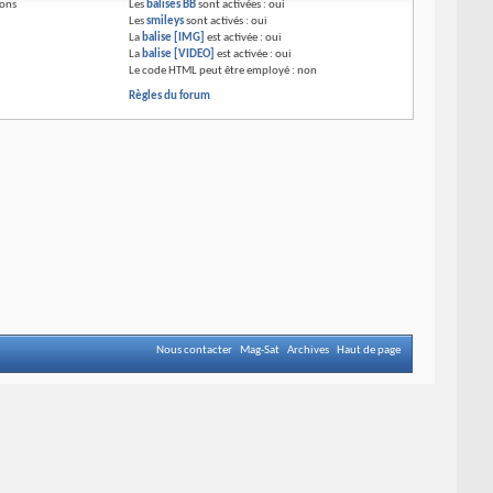
ions
Les
balises BB
sont activées :
oui
Les
smileys
sont activés :
oui
La
balise [IMG]
est activée :
oui
La
balise [VIDEO]
est activée :
oui
Le code HTML peut être employé :
non
Règles du forum
Nous contacter
Mag-Sat
Archives
Haut de page