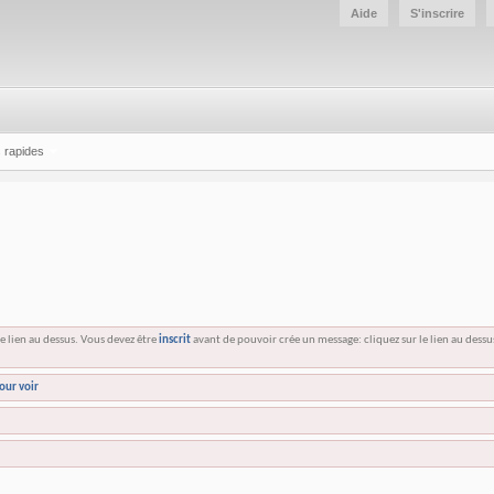
Aide
S'inscrire
 rapides
e lien au dessus. Vous devez être
inscrit
avant de pouvoir crée un message: cliquez sur le lien au dess
our voir