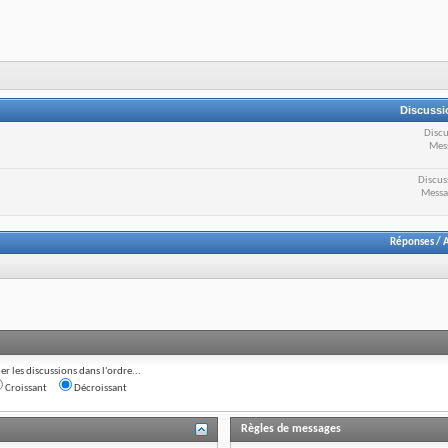
Discussi
Discu
Mes
Discus
Messa
Réponses
/
A
ier les discussions dans l'ordre...
Croissant
Décroissant
Règles de messages