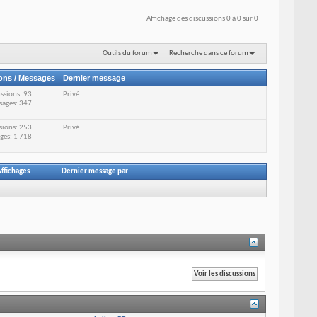
Affichage des discussions 0 à 0 sur 0
Outils du forum
Recherche dans ce forum
ons / Messages
Dernier message
ssions: 93
Privé
sages: 347
sions: 253
Privé
ges: 1 718
ffichages
Dernier message par