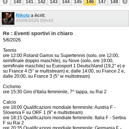
139
140
141
142
143
144
145
146
147
148
Nikola
a écrit:
05/06/2026
06h44
Re : Eventi sportivi in chiaro
5/6/2026
Tennis
ore 12:00 Roland Garros su Supertennis (solo, ore 12:00,
semifinale doppio maschile), su Nove (solo, ore 19:00,
semifinale maschile) su Eurosport 1 Deutschland (19,2° e) e
su France 4 (5° w multistream) e, dalle 14:00, su France 2 e,
dalle 20:00, su France 3 (5° w multistream)
Ciclismo
ore 15:30 Giro d'Italia femminile, 7^ tappa, su Rai 2
Calcio
ore 18:00 Qualificazioni mondiale femminile: Austria F -
Slovenia F su ORF 1 (9° e multistream)
ore 18:15 Qualificazioni mondiale femminile: Italia F - Serbia
F su Rai 2
ore 20:35 Qualificazioni mondiale femminile: Germania F -