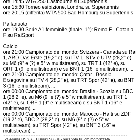
ore 14:45 WTA 250 Eastbourne su Supertennis
ore 15:30 Torneo esibizione, Londra, su Supertennis
ore 20:15 (differita) WTA 500 Bad Homburg su Supertennis
Pallanuoto
ore 19:30 Serie A1 femminile (finale, 1^): Roma F - Catania
F su RaiSport
Calcio
ore 21:00 Campionato del mondo: Svizzera - Canada su Rai
1, ARD Das Erste (19,2° e), su ITV 1, STV e UTV (28,2° e),
su M6 (9° e (?) e 5° w multistream), su TRT 1 (42° e), su
ORF 1 (9° e multistream) e su BNT 1 (16° e multistream), ...
ore 21:00 Campionato del mondo: Qatar - Bosnia
Erzegovina su ITV 4 (28,2° e), su TRT Spor (42° e), su BNT
3 (16° e multistream), ...
ore 00:00 Campionato del mondo: Brasile - Scozia su BBC
1 (28,2° e), su M6 (9° e (?) e 5° w multistream), su TRT 1
(42° e),
su ORF 1 (9° e multistream) e
su BNT 1 (16° e
multistream), ...
ore 00:00 Campionato del mondo: Marocco - Haiti su ZDF
(19,2° e), BBC 2 (28,2° e), su M6 (9° e (?) e 5° w
multistream), su TRT Spor (42° e), su BNT 3 (16° e
multistream), ...
ZGemma H5.2S+, Humax 5600s - parabola 80 cm motorizzata