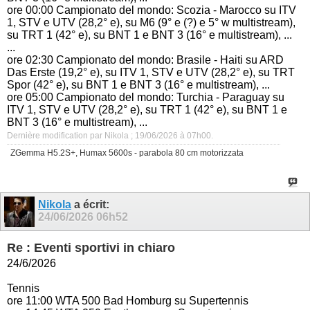
ore 00:00 Campionato del mondo: Scozia - Marocco su ITV
1, STV e UTV (28,2° e), su M6 (9° e (?) e 5° w multistream),
su TRT 1 (42° e), su BNT 1 e BNT 3 (16° e multistream), ...
...
ore 02:30 Campionato del mondo: Brasile - Haiti su ARD
Das Erste (19,2° e), su ITV 1, STV e UTV (28,2° e), su TRT
Spor (42° e), su BNT 1 e BNT 3 (16° e multistream), ...
ore 05:00 Campionato del mondo: Turchia - Paraguay su
ITV 1, STV e UTV (28,2° e), su TRT 1 (42° e), su BNT 1 e
BNT 3 (16° e multistream), ...
Dernière modification par Nikola ; 19/06/2026 à
07h00
.
ZGemma H5.2S+, Humax 5600s - parabola 80 cm motorizzata
Nikola
a écrit:
24/06/2026
06h52
Re : Eventi sportivi in chiaro
24/6/2026
Tennis
ore 11:00 WTA 500 Bad Homburg su Supertennis