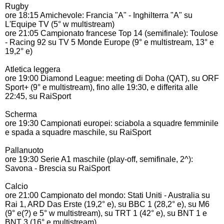
Rugby
ore 18:15 Amichevole: Francia "A" - Inghilterra "A" su
L'Equipe TV (5° w multistream)
ore 21:05 Campionato francese Top 14 (semifinale): Toulose
- Racing 92 su TV 5 Monde Europe (9° e multistream, 13° e
19,2° e)
Atletica leggera
ore 19:00 Diamond League: meeting di Doha (QAT), su ORF
Sport+ (9° e multistream), fino alle 19:30, e differita alle
22:45, su RaiSport
Scherma
ore 19:30 Campionati europei: sciabola a squadre femminile
e spada a squadre maschile, su RaiSport
Pallanuoto
ore 19:30 Serie A1 maschile (play-off, semifinale, 2^):
Savona - Brescia su RaiSport
Calcio
ore 21:00 Campionato del mondo: Stati Uniti - Australia su
Rai 1, ARD Das Erste (19,2° e), su BBC 1 (28,2° e), su M6
(9° e(?) e 5° w multistream), su TRT 1 (42° e), su BNT 1 e
BNT 3 (16° e multistream), ...