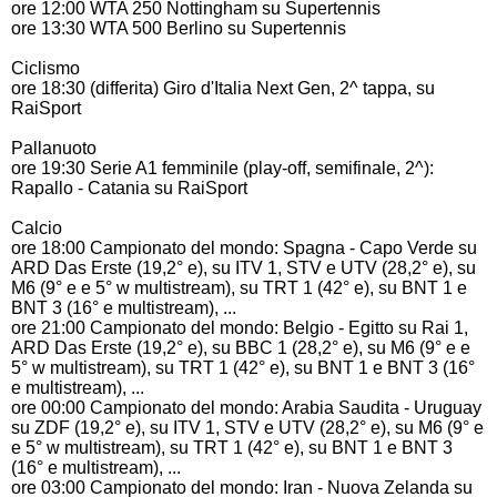
ore 12:00 WTA 250 Nottingham su Supertennis
ore 13:30 WTA 500 Berlino su Supertennis
Ciclismo
ore 18:30 (differita) Giro d'Italia Next Gen, 2^ tappa, su
RaiSport
Pallanuoto
ore 19:30 Serie A1 femminile (play-off, semifinale, 2^):
Rapallo - Catania su RaiSport
Calcio
ore 18:00 Campionato del mondo: Spagna - Capo Verde su
ARD Das Erste (19,2° e), su ITV 1, STV e UTV (28,2° e), su
M6 (9° e e 5° w multistream), su TRT 1 (42° e), su BNT 1 e
BNT 3 (16° e multistream), ...
ore 21:00 Campionato del mondo: Belgio - Egitto su Rai 1,
ARD Das Erste (19,2° e), su BBC 1 (28,2° e), su M6 (9° e e
5° w multistream), su TRT 1 (42° e), su BNT 1 e BNT 3 (16°
e multistream), ...
ore 00:00 Campionato del mondo: Arabia Saudita - Uruguay
su ZDF (19,2° e), su ITV 1, STV e UTV (28,2° e), su M6 (9° e
e 5° w multistream), su TRT 1 (42° e), su BNT 1 e BNT 3
(16° e multistream), ...
ore 03:00 Campionato del mondo: Iran - Nuova Zelanda su