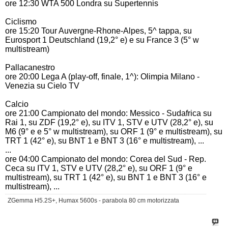
ore 12:30 WTA 500 Londra su Supertennis
Ciclismo
ore 15:20 Tour Auvergne-Rhone-Alpes, 5^ tappa, su
Eurosport 1 Deutschland (19,2° e) e su France 3 (5° w
multistream)
Pallacanestro
ore 20:00 Lega A (play-off, finale, 1^): Olimpia Milano -
Venezia su Cielo TV
Calcio
ore 21:00 Campionato del mondo: Messico - Sudafrica su
Rai 1, su ZDF (19,2° e), su ITV 1, STV e UTV (28,2° e), su
M6 (9° e e 5° w multistream), su ORF 1 (9° e multistream), su
TRT 1 (42° e), su BNT 1 e BNT 3 (16° e multistream), ...
...
ore 04:00 Campionato del mondo: Corea del Sud - Rep.
Ceca su ITV 1, STV e UTV (28,2° e), su ORF 1 (9° e
multistream), su TRT 1 (42° e), su BNT 1 e BNT 3 (16° e
multistream), ...
ZGemma H5.2S+, Humax 5600s - parabola 80 cm motorizzata