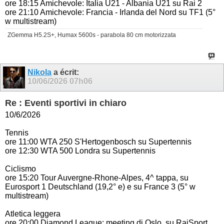
ore 18:15 Amichevole: Italia U21 - Albania U21 su Rai 2
ore 21:10 Amichevole: Francia - Irlanda del Nord su TF1 (5°
w multistream)
ZGemma H5.2S+, Humax 5600s - parabola 80 cm motorizzata
Nikola
a écrit:
10/06/2026
07h06
Re : Eventi sportivi in chiaro
10/6/2026
Tennis
ore 11:00 WTA 250 S'Hertogenbosch su Supertennis
ore 12:30 WTA 500 Londra su Supertennis
Ciclismo
ore 15:20 Tour Auvergne-Rhone-Alpes, 4^ tappa, su
Eurosport 1 Deutschland (19,2° e) e su France 3 (5° w
multistream)
Atletica leggera
ore 20:00 Diamond League: meeting di Oslo, su RaiSport,