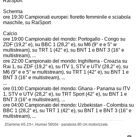
RaiSport
Scherma
ore 19:30 Campionati europei: fioretto femminile e sciabola
maschile, su RaiSport
Calcio
ore 19:00 Campionato del mondo: Portogallo - Congo su
ZDF (19,2° e), su BBC 1 (28,2° e), su M6 (9° e e 5° w
multistream), su TRT 1 (42° e), su BNT 1 e BNT 3 (16° e
multistream), ...
ore 22:00 Campionato del mondo: Inghilterra - Croazia su
Rai 1, su ZDF (19,2° e), su ITV 1, STV e UTV (28,2° e), su
M6 (9° e e 5° w multistream), su TRT 1 (42° e), su BNT 1 e
BNT 3 (16° e multistream), ...
...
ore 01:00 Campionato del mondo: Ghana - Panama su ITV
1, STV e UTV (28,2° e), su TRT Sport (42° e), su BNT 1 e
BNT 3 (16° e multistream), ...
ore 04:00 Campionato del mondo: Uzbekistan - Colombia su
BBC 1 (28,2° e), su TRT 1 (42° e), su BNT 1 e BNT 3 (16° e
multistream), ...
ZGemma H5.2S+, Humax 5600s - parabola 80 cm motorizzata