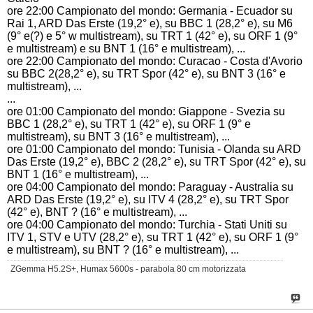
ore 22:00 Campionato del mondo: Germania - Ecuador su
Rai 1, ARD Das Erste (19,2° e), su
BBC 1
(28,2° e), su M6
(9° e(?) e 5° w multistream), su TRT 1 (42° e), su ORF 1 (9°
e multistream) e su BNT 1 (16° e multistream), ...
ore 22:00 Campionato del mondo: Curacao - Costa d'Avorio
su BBC 2
(28,2° e), su TRT Spor (42° e), su BNT 3 (16° e
multistream), ...
...
ore 01:00 Campionato del mondo: Giappone - Svezia su
BBC 1 (28,2° e), su TRT 1 (42° e), su ORF 1 (9° e
multistream), su BNT 3 (16° e multistream), ...
ore 01:00 Campionato del mondo: Tunisia - Olanda su ARD
Das Erste (19,2° e), BBC 2 (28,2° e), su TRT Spor (42° e), su
BNT 1 (16° e multistream), ...
ore 04:00 Campionato del mondo: Paraguay - Australia su
ARD Das Erste (19,2° e), su ITV 4 (28,2° e), su TRT Spor
(42° e), BNT ? (16° e multistream), ...
ore 04:00 Campionato del mondo: Turchia - Stati Uniti su
ITV 1, STV e UTV (28,2° e), su TRT 1 (42° e),
su ORF 1 (9°
e multistream),
su BNT ? (16° e multistream), ...
ZGemma H5.2S+, Humax 5600s - parabola 80 cm motorizzata