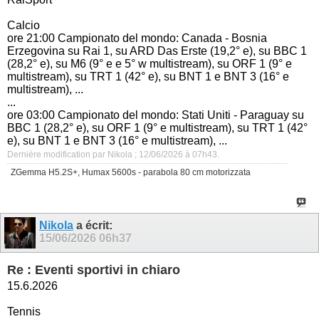
Calcio
ore 21:00 Campionato del mondo: Canada - Bosnia
Erzegovina su Rai 1, su ARD Das Erste (19,2° e), su BBC 1
(28,2° e), su M6 (9° e e 5° w multistream), su ORF 1 (9° e
multistream), su TRT 1 (42° e), su BNT 1 e BNT 3 (16° e
multistream), ...
...
ore 03:00 Campionato del mondo: Stati Uniti - Paraguay su
BBC 1 (28,2° e), su ORF 1 (9° e multistream), su TRT 1 (42°
e), su BNT 1 e BNT 3 (16° e multistream), ...
Dernière modification par Nikola ; 12/06/2026 à
07h43
.
ZGemma H5.2S+, Humax 5600s - parabola 80 cm motorizzata
Nikola
a écrit:
15/06/2026
06h37
Re : Eventi sportivi in chiaro
15.6.2026
Tennis