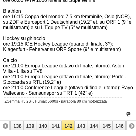
ore 00:00 WTA 1000 Miami su Supertennis
Biathlon
ore 16:15 Coppa del mondo: 7,5 km femminile, Oslo (NOR),
su ZDF e
Eurosport 1 Deutschland (19,2° e), su ORF 1 (9° e
multistream) e su L'Equipe TV (5° w multistream)
Hockey su ghiaccio
ore 19:15 ICE Hockey League (quarto di finale, 3^):
Klagenfurt - Fehervar su ORF Sport+ (9° e multistream)
Calcio
ore 21:00 Europa League (ottavo di finale, ritorno): Aston
Villa - Lilla su TV8
ore 21:00 Europa League (ottavo di finale, ritorno): Porto -
Stoccarda su RTL (19,2° e)
ore 21:00 Conference League (ottavo di finale, ritorno): Rayo
Vallecano - Samsunspor su TRT 1 (42° e)
ZGemma H5.2S+, Humax 5600s - parabola 80 cm motorizzata
137
138
139
140
141
142
143
144
145
146
14