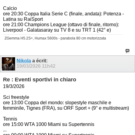
Calcio
ore 20:30 Coppa Italia Serie C (finale, andata): Potenza -
Latina su RaiSport
ore 21:00 Champions League (ottavo di finale, ritorno):
Liverpool - Galatasaray su TV 8 e su TRT 1 (42° e)
ZGemma H5.2S+, Humax 5600s - parabola 80 cm motorizzata
Nikola
a écrit:
19/03/2026
11h42
Re : Eventi sportivi in chiaro
19/3/2026
Sci freestyle
ore 13:00 Coppa del mondo: slopestyle maschile e
femminile, Tignes (FRA), su ORF Sport +
(9° e multistream)
Tennis
ore 15:00 WTA 1000 Miami su Supertennis
...