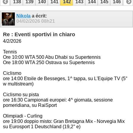
137
138
139
140
141
142
143
144
145
146
14
Nikola
a écrit:
04/02/2026
08h21
Re : Eventi sportivi in chiaro
4/2/2026
Tennis
Ore 10:00 WTA 500 Abu Dhabi su Supertennis
Ore 18:00 WTA 250 Ostrava su Supertennis
Ciclismo
ore 14:00 Etoile de Besseges, 1^ tappa, su L'Equipe TV (5°
w multistream)
Ciclismo su pista
ore 16:30 Campionati europei: 4^ giornata, sessione
pomeridiana, su RaiSport
Olimpiadi - Curling
ore 19:00 doppio misto: Gran Bretagna Mix - Norvegia Mix
su Eurosport 1 Deutschland (19,2° e)