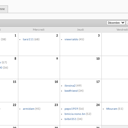
enne
i
Mercredi
Jeudi
Vendredi
1
2
3
8
(38)
tarsi111
(68)
viewrialdo
(45)
8
9
10
r
(57)
00
(36)
15
16
17
ibnsina2
(49)
bestfriend
(34)
22
23
24
)
armidam
(45)
pepo1959
(56)
tifouram
(51)
bmicia.nono.bn
(52)
bilbil351
(34)