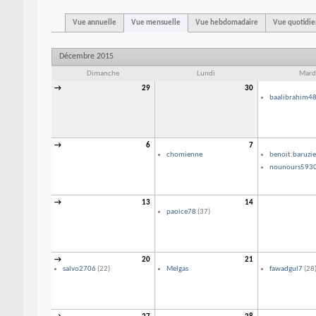
Vue annuelle
Vue mensuelle
Vue hebdomadaire
Vue quotidi
Décembre 2015
Dimanche
Lundi
Mard
→
29
30
baalibrahim4
→
6
7
chomienne
benoit.baruzie
nounours593
→
13
14
paoice78
(37)
→
20
21
salvo2706
(22)
Melgas
fawadgul7
(28