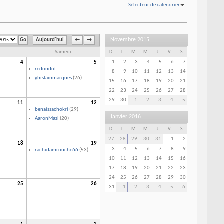
Sélecteur de calendrier
Novembre 2015
Aujourd'hui
←
→
Samedi
D
L
M
M
J
V
S
1
2
3
4
5
6
7
4
5
redondof
8
9
10
11
12
13
14
ghislainmarques
(26)
15
16
17
18
19
20
21
22
23
24
25
26
27
28
29
30
1
2
3
4
5
11
12
benaissachokri
(29)
Janvier 2016
AaronMazi
(20)
D
L
M
M
J
V
S
27
28
29
30
31
1
2
18
19
3
4
5
6
7
8
9
rachidamrouche66
(53)
10
11
12
13
14
15
16
17
18
19
20
21
22
23
24
25
26
27
28
29
30
25
26
31
1
2
3
4
5
6