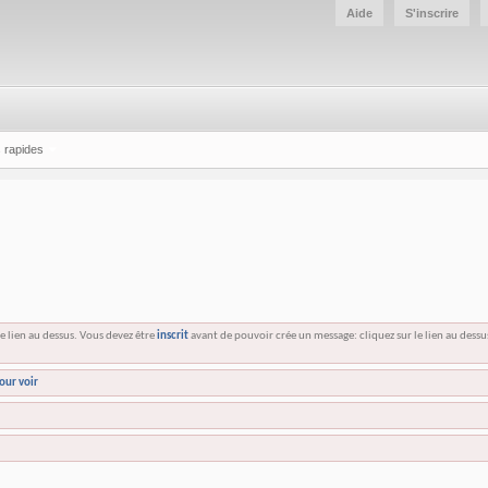
Aide
S'inscrire
 rapides
e lien au dessus. Vous devez être
inscrit
avant de pouvoir crée un message: cliquez sur le lien au dess
our voir