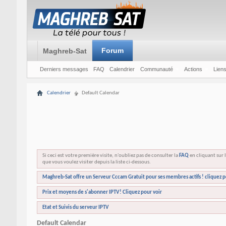
Forum
Maghreb-Sat
Derniers messages
FAQ
Calendrier
Communauté
Actions
Liens
Calendrier
Default Calendar
Si ceci est votre première visite, n'oubliez pas de consulter la
FAQ
en cliquant sur l
que vous voulez visiter depuis la liste ci-dessous.
Maghreb-Sat offre un Serveur Cccam Gratuit pour ses membres actifs ! cliquez p
Prix et moyens de s'abonner IPTV! Cliquez pour voir
Etat et Suivis du serveur IPTV
Default Calendar