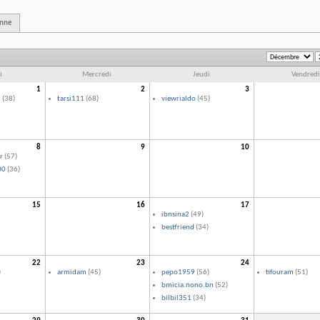
enne
i
Mercredi
Jeudi
Vendredi
1
2
3
8
(38)
tarsi111
(68)
viewrialdo
(45)
8
9
10
r
(57)
00
(36)
15
16
17
ibnsina2
(49)
bestfriend
(34)
22
23
24
)
armidam
(45)
pepo1959
(56)
tifouram
(51)
bmicia.nono.bn
(52)
bilbil351
(34)