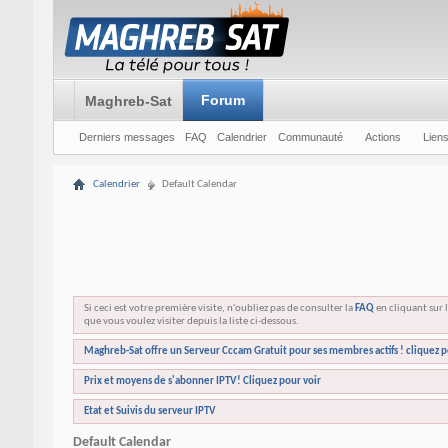
Forum
Maghreb-Sat
Derniers messages
FAQ
Calendrier
Communauté
Actions
Liens
Calendrier
Default Calendar
Si ceci est votre première visite, n'oubliez pas de consulter la
FAQ
en cliquant sur l
que vous voulez visiter depuis la liste ci-dessous.
Maghreb-Sat offre un Serveur Cccam Gratuit pour ses membres actifs ! cliquez p
Prix et moyens de s'abonner IPTV! Cliquez pour voir
Etat et Suivis du serveur IPTV
Default Calendar