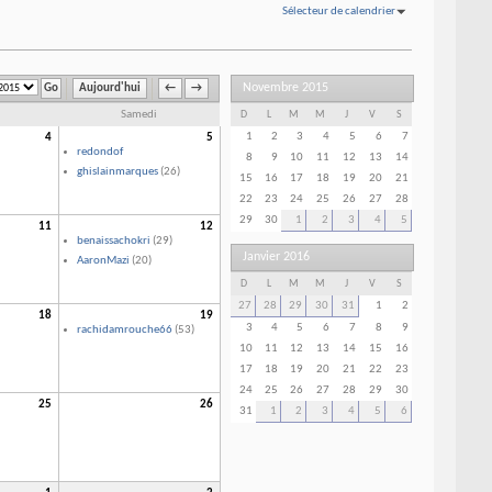
Sélecteur de calendrier
Novembre 2015
Aujourd'hui
←
→
Samedi
D
L
M
M
J
V
S
1
2
3
4
5
6
7
4
5
redondof
8
9
10
11
12
13
14
ghislainmarques
(26)
15
16
17
18
19
20
21
22
23
24
25
26
27
28
29
30
1
2
3
4
5
11
12
benaissachokri
(29)
Janvier 2016
AaronMazi
(20)
D
L
M
M
J
V
S
27
28
29
30
31
1
2
18
19
3
4
5
6
7
8
9
rachidamrouche66
(53)
10
11
12
13
14
15
16
17
18
19
20
21
22
23
24
25
26
27
28
29
30
25
26
31
1
2
3
4
5
6