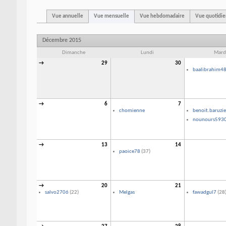
Vue annuelle
Vue mensuelle
Vue hebdomadaire
Vue quotidi
Décembre 2015
Dimanche
Lundi
Mard
→
29
30
baalibrahim4
→
6
7
chomienne
benoit.baruzie
nounours593
→
13
14
paoice78
(37)
→
20
21
salvo2706
(22)
Melgas
fawadgul7
(28