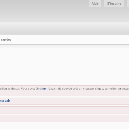
Aide
S'inscrire
 rapides
e lien au dessus. Vous devez être
inscrit
avant de pouvoir crée un message: cliquez sur le lien au dess
our voir