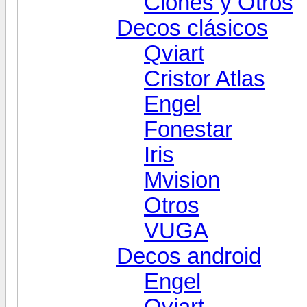
Clones y Otros
Decos clásicos
Qviart
Cristor Atlas
Engel
Fonestar
Iris
Mvision
Otros
VUGA
Decos android
Engel
Qviart