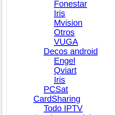
Fonestar
Iris
Mvision
Otros
VUGA
Decos android
Engel
Qviart
Iris
PCSat
CardSharing
Todo IPTV