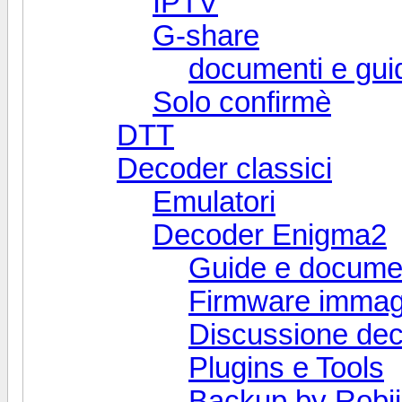
IPTV
G-share
documenti e gui
Solo confirmè
DTT
Decoder classici
Emulatori
Decoder Enigma2
Guide e docume
Firmware immag
Discussione de
Plugins e Tools
Backup by Robi