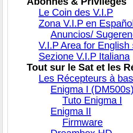
Abonnés & Privilèges
Le Coin des V.I.P
Zona V.I.P en Españo
Anuncios/ Sugeren
V.I.P Area for Englis
Sezione V.I.P Italiana
Tout sur le Sat et les
Les Récepteurs à bas
Enigma I (DM500s
Tuto Enigma I
Enigma II
Firmware