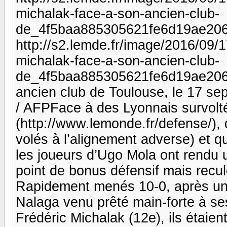
michalak-face-a-son-ancien-club-
de_4f5baa885305621fe6d19ae206
http://s2.lemde.fr/image/2016/09
michalak-face-a-son-ancien-club-
de_4f5baa885305621fe6d19ae206c
ancien club de Toulouse, le 17
/ AFPFace à des Lyonnais survolt
(http://www.lemonde.fr/defense/),
volés à l’alignement adverse) et q
les joueurs d’Ugo Mola ont rendu 
point de bonus défensif mais recu
Rapidement menés 10-0, après un e
Nalaga venu prêté main-forte à se
Frédéric Michalak (12e), ils étaien